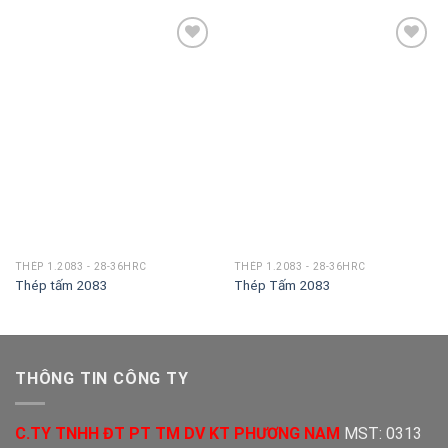
Add to
Add to
wishlist
wishlist
THÉP 1.2083 - 28-36HRC
THÉP 1.2083 - 28-36HRC
Thép tấm 2083
Thép Tấm 2083
THÔNG TIN CÔNG TY
C.TY TNHH ĐT PT TM DV KT PHƯƠNG NAM
MST: 0313