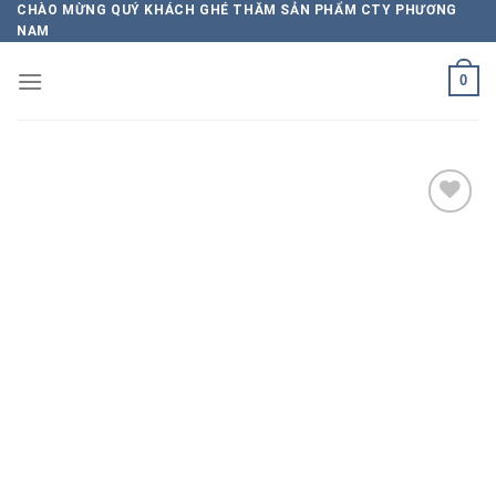
Chuyển
CHÀO MỪNG QUÝ KHÁCH GHÉ THĂM SẢN PHẨM CTY PHƯƠNG
NAM
đến
nội
0
dung
Add to
wishlist