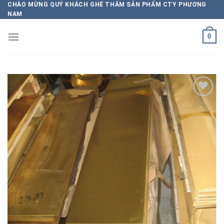
Chuyển
CHÀO MỪNG QUÝ KHÁCH GHÉ THĂM SẢN PHẨM CTY PHƯƠNG
NAM
đến
nội
0
dung
Add to
wishlist