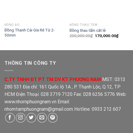
ĐỒNG ĐỎ
ĐỒNG THAU TẤM
Đồng Thanh Cái Gía Rẻ Từ 2-
Đồng thau tấm cắt lẻ
50mm
Giá
Giá
200,000.00
₫
170,000.00
₫
gốc
hiện
là:
tại
200,000.00₫.
là:
170,000
THÔNG TIN CÔNG TY
C.TY TNHH ĐT PT TM DV KT PHƯƠNG NAM
MST: 0313
280 531 Địa chỉ: 161 Quốc lộ 1A , P. Thạnh Lộc, Q.12, TP
HCM Điện Thoại: 028 3719 7120 Fax: 028 6256 5776 Web:
www.nhomphuongnam.vn Email:
nhomtamphuongnam@gmail.com Hotline: 0933 212 607