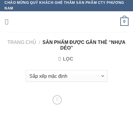
CHÀO MỪNG QUÝ KHÁCH GHÉ THĂM SẢN PHẨM CTY PHƯƠNG
Chuyển
NAM
đến
nội
0
dung
TRANG CHỦ
/
SẢN PHẨM ĐƯỢC GẮN THẺ “NHỰA
DẺO”
LỌC
Add to
wishlist