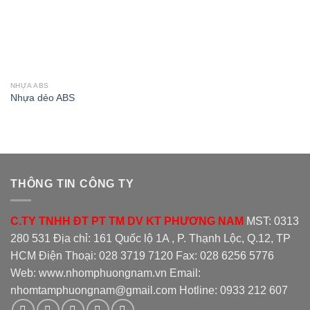
NHỰA ABS
Nhựa dẻo ABS
THÔNG TIN CÔNG TY
C.TY TNHH ĐT PT TM DV KT PHƯƠNG NAM
MST: 0313
280 531 Địa chỉ: 161 Quốc lộ 1A , P. Thạnh Lộc, Q.12, TP
HCM Điện Thoại: 028 3719 7120 Fax: 028 6256 5776
Web: www.nhomphuongnam.vn Email:
nhomtamphuongnam@gmail.com Hotline: 0933 212 607