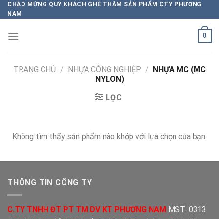
Chuyển
CHÀO MỪNG QUÝ KHÁCH GHÉ THĂM SẢN PHẨM CTY PHƯƠNG
NAM
đến
nội
0
dung
TRANG CHỦ
/
NHỰA CÔNG NGHIỆP
/
NHỰA MC (MC
NYLON)
LỌC
Không tìm thấy sản phẩm nào khớp với lựa chọn của bạn.
THÔNG TIN CÔNG TY
C.TY TNHH ĐT PT TM DV KT PHƯƠNG NAM
MST: 0313